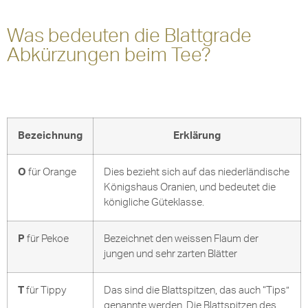
Was bedeuten die Blattgrade
Abkürzungen beim Tee?
Bezeichnung
Erklärung
O
für Orange
Dies bezieht sich auf das niederländische
Königshaus Oranien, und bedeutet die
königliche Güteklasse.
P
für Pekoe
Bezeichnet den weissen Flaum der
jungen und sehr zarten Blätter
T
für Tippy
Das sind die Blattspitzen, das auch “Tips”
genannte werden. Die Blattspitzen des