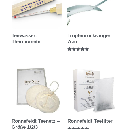
Teewasser-
Tropfenrücksauger –
Thermometer
7cm
Bewertet mit
5.00
von 5
Ronnefeldt Teenetz –
Ronnefeldt Teefilter
Größe 1/2/3