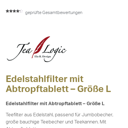
geprüfte Gesamtbewertungen
Bewertet
1
mit
4.00
von 5,
basierend
auf
Kundenbewertung
Edelstahlfilter mit
Abtropftablett – Größe L
Edelstahlfilter mit Abtropftablett – Größe L
Teefilter aus Edelstahl, passend für Jumbobecher,
große bauchige Teebecher und Teekannen. Mit