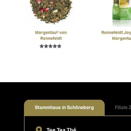
Morgentau® von
Ronnefeldt Joy
Ronnefeldt
Morgenta
Bewertet mit
5.00
von 5
Stammhaus in Schöneberg
Filiale
Tee Tea Thé