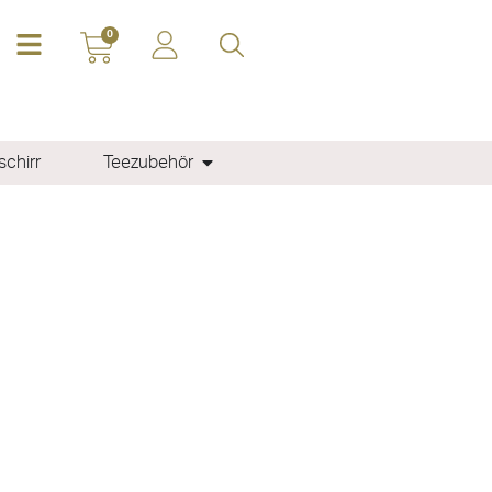
0
chirr
Teezubehör