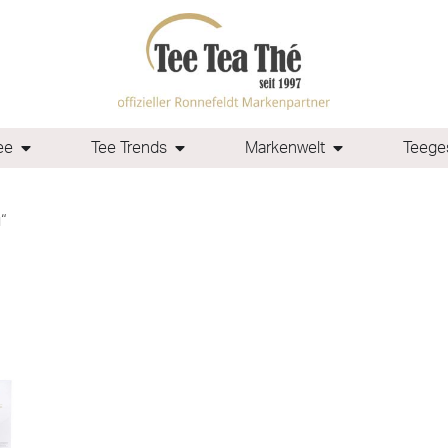
ee
Tee Trends
Markenwelt
Teeges
“