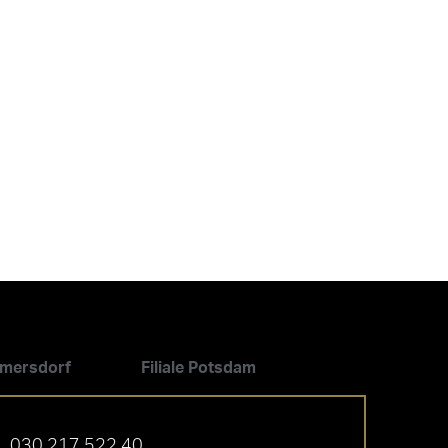
ilmersdorf
Filiale Potsdam
030 217 522 40