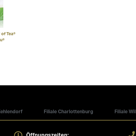
 of Tea®
u®
 Zehlendorf
Filiale Charlottenburg
Filiale W
Öffnungszeiten: