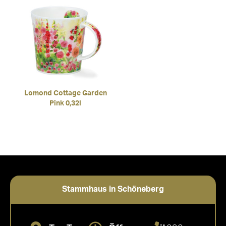
Lomond Cottage Garden
Pink 0,32l
Stammhaus in Schöneberg