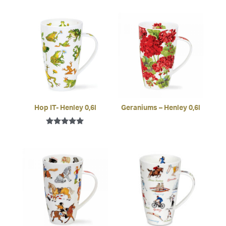
Hop IT- Henley 0,6l
Geraniums – Henley 0,6l
Bewertet mit
5.00
von 5