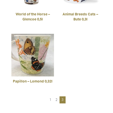
World of the Horse –
Animal Breeds Cats –
Glencoe 0,5l
Bute 0,3l
Papillon – Lomond 0,32l
1
2
3