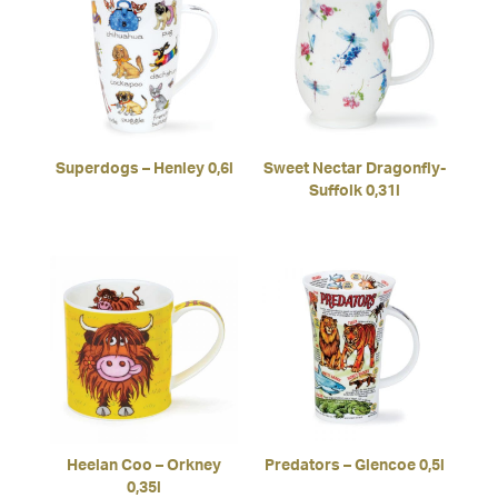
Superdogs – Henley 0,6l
Sweet Nectar Dragonfly-
Suffolk 0,31l
Heelan Coo – Orkney
Predators – Glencoe 0,5l
0,35l