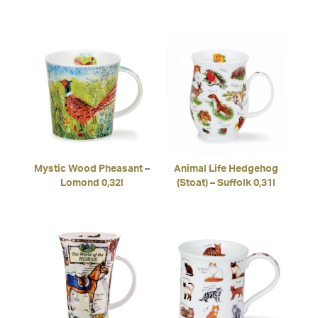
Mystic Wood Pheasant –
Animal Life Hedgehog
Lomond 0,32l
(Stoat) – Suffolk 0,31l