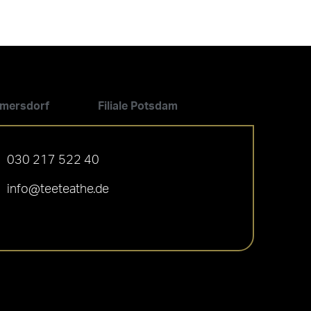
ilmersdorf
Filiale Potsdam
030 217 522 40
info@teeteathe.de