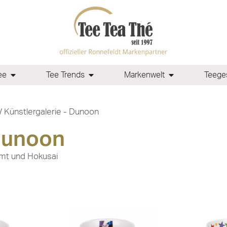
ee
Tee Trends
Markenwelt
Teeges
/ Künstlergalerie - Dunoon
 Dunoon
limt und Hokusai