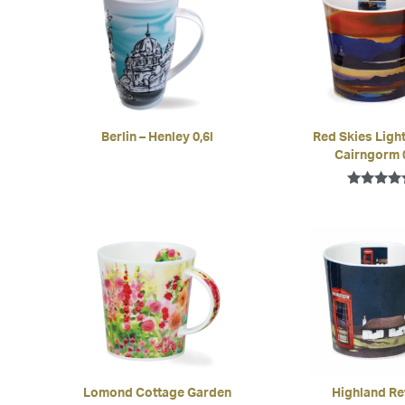
Berlin – Henley 0,6l
Red Skies Ligh
Cairngorm 0
Bewertet 
5.00
von 5
Lomond Cottage Garden
Highland Re