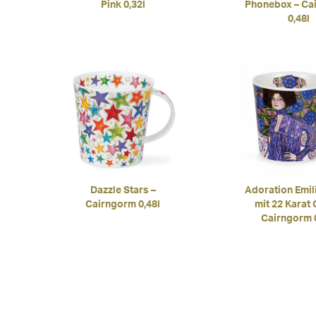
Pink 0,32l
Phonebox – Ca
0,48l
Dazzle Stars –
Adoration Emil
Cairngorm 0,48l
mit 22 Karat 
Cairngorm 0