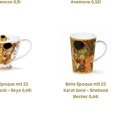
encoe 0,5l
Anemone 0,32l
 Epoque mit 22
Belle Epoque mit 22
old – Skye 0,45l
Karat Gold – Shetland
Becher 0,44l