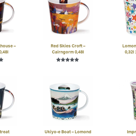
thouse –
Red Skies Croft –
Lomond
,48l
Cairngorm 0,48l
0,32l
mit
Bewertet mit
5.00
von 5
treat
Ukiyo-e Boat – Lomond
Impr