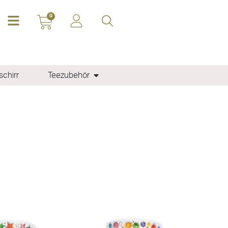
0
chirr
Teezubehör