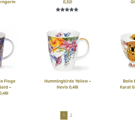
irngorm
0,32l
Gl
Bewertet mit
5.00
von 5
ie Floge
Hummingbirds Yellow –
Belle
Gold –
Nevis 0,48l
Karat G
,48l
1
2