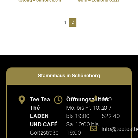
(Stoat) – Suffolk 0,31l
Gold – Lomond 0,32l
1
2
Stammhaus in Schöneberg
Tee Tea
Öffnungszeiten:
030
Thé
Mo. bis Fr. 10:00
217
LADEN
bis 19:00
522 40
UND CAFÉ
Sa. 10:00 bis
info@teeteath
Goltzstraße
19:00