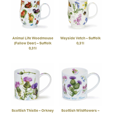
Animal Life Woodmouse
Wayside Vetch – Suffolk
(Fallow Deer) – Suffolk
0,31l
0,31l
Scottish Thistle – Orkney
Scottish Wildflowers –