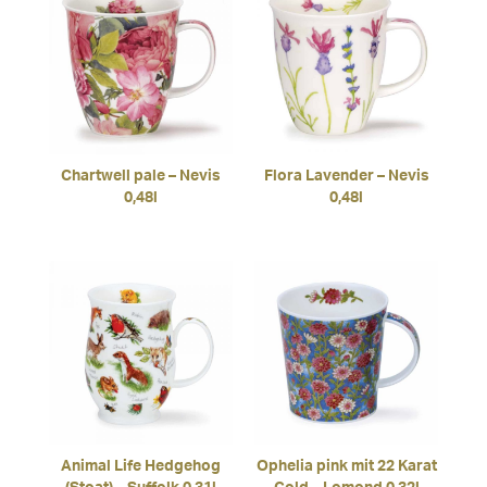
Chartwell pale – Nevis
Flora Lavender – Nevis
0,48l
0,48l
Animal Life Hedgehog
Ophelia pink mit 22 Karat