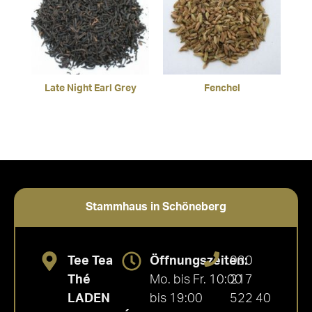
Late Night Earl Grey
Fenchel
Stammhaus in Schöneberg
Tee Tea
Öffnungszeiten:
030
Thé
Mo. bis Fr. 10:00
217
LADEN
bis 19:00
522 40