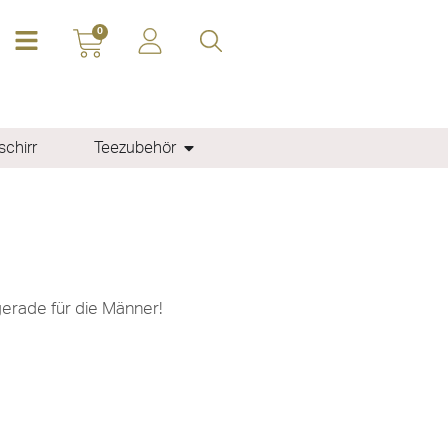
0
chirr
Teezubehör
gerade für die Männer!