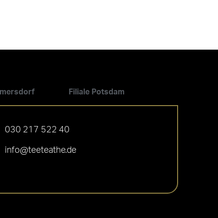
ilmersdorf
Filiale Potsdam
030 217 522 40
info@teeteathe.de