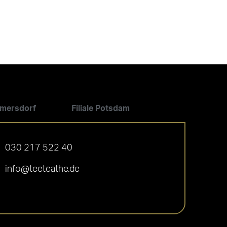
ilmersdorf
Filiale Potsdam
030 217 522 40
info@teeteathe.de