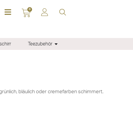
0
chirr
Teezubehör
l grünlich, bläulich oder cremefarben schimmert.