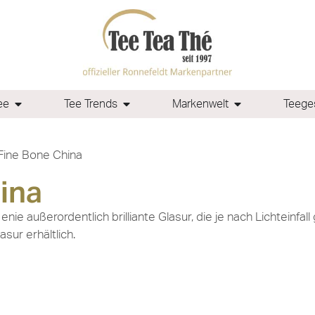
ee
Tee Trends
Markenwelt
Teeges
Fine Bone China
ina
e außerordentlich brilliante Glasur, die je nach Lichteinfal
sur erhältlich.