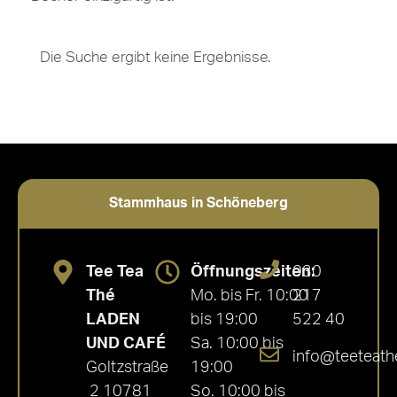
Die Suche ergibt keine Ergebnisse.
Stammhaus in Schöneberg
Tee Tea
Öffnungszeiten:
030
Thé
Mo. bis Fr. 10:00
217
LADEN
bis 19:00
522 40
UND CAFÉ
Sa. 10:00 bis
info@teeteath
Goltzstraße
19:00
2 10781
So. 10:00 bis