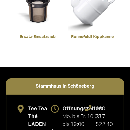
Ersatz-Einsatzsieb
Ronnefeldt Kippkanne
Stammhaus in Schöneberg
Tee Tea
Öffnungszeiten:
030
Thé
Mo. bis Fr. 10:00
217
LADEN
bis 19:00
522 40