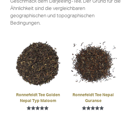
Geschmack dem Darjeeling-Tee. Der Grund für die
Ähnlichkeit sind die vergleichbaren
geographischen und topographischen
Bedingungen.
Ronnefeldt Tee Golden
Ronnefeldt Tee Nepal
Nepal Typ Maloom
Guranse
Bewertet mit
Bewertet mit
5.00
5.00
von 5
von 5