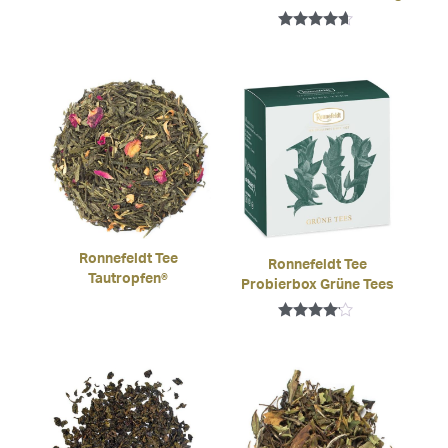
Bewertet
mit
4.50
von 5
Ronnefeldt Tee
Ronnefeldt Tee
Tautropfen®
Probierbox Grüne Tees
Bewertet
mit
4.00
von 5