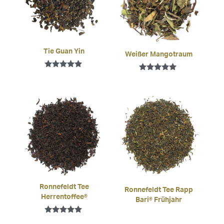
Tie Guan Yin
Weißer Mangotraum
Bewertet mit
Bewertet mit
5.00
5.00
von 5
von 5
Ronnefeldt Tee
Ronnefeldt Tee Rapp
Herrentoffee®
Bari® Frühjahr
Bewertet mit