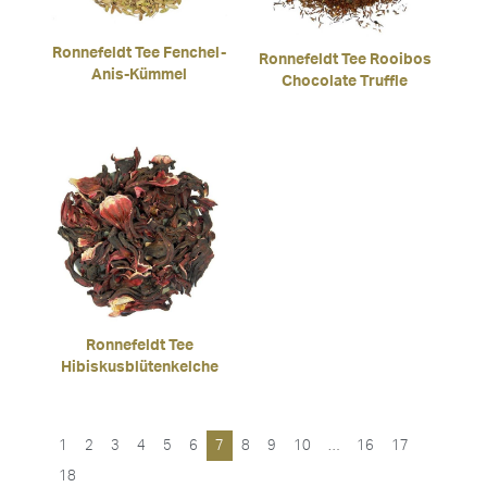
Ronnefeldt Tee Fenchel-
Ronnefeldt Tee Rooibos
Anis-Kümmel
Chocolate Truffle
Ronnefeldt Tee
Hibiskusblütenkelche
1
2
3
4
5
6
7
8
9
10
…
16
17
18