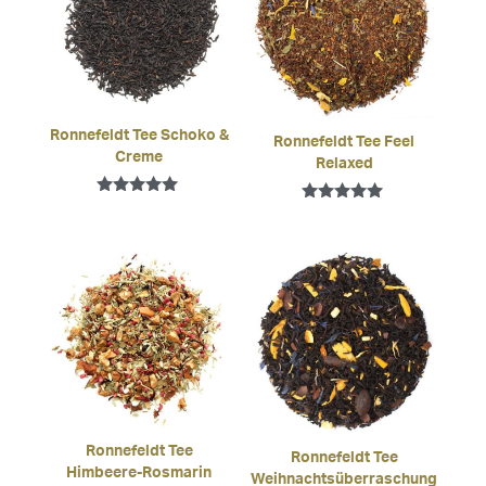
Ronnefeldt Tee Schoko &
Ronnefeldt Tee Feel
Creme
Relaxed
Bewertet mit
Bewertet mit
5.00
5.00
von 5
von 5
Ronnefeldt Tee
Ronnefeldt Tee
Himbeere-Rosmarin
Weihnachtsüberraschung