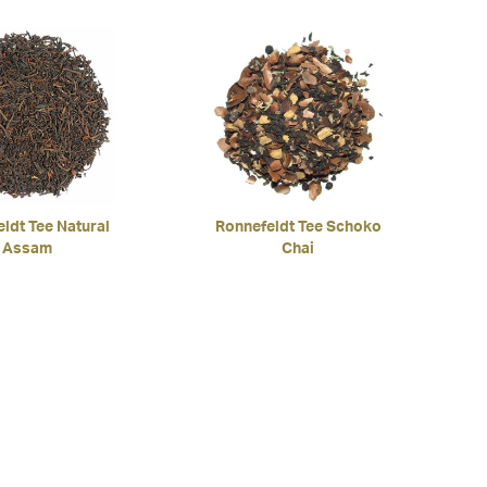
5.00
von 5
ldt Tee Natural
Ronnefeldt Tee Schoko
Assam
Chai