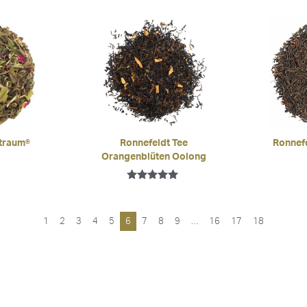
5.00
von 5
traum®
Ronnefeldt Tee
Ronnefe
Orangenblüten Oolong
Bewertet mit
5.00
von 5
1
2
3
4
5
6
7
8
9
…
16
17
18