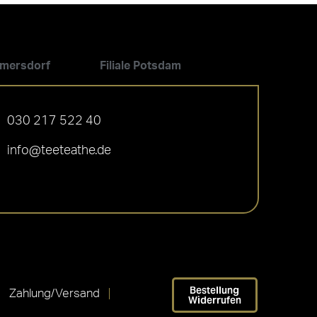
ilmersdorf
Filiale Potsdam
030 217 522 40
info@teeteathe.de
Bestellung
Zahlung/Versand
Widerrufen