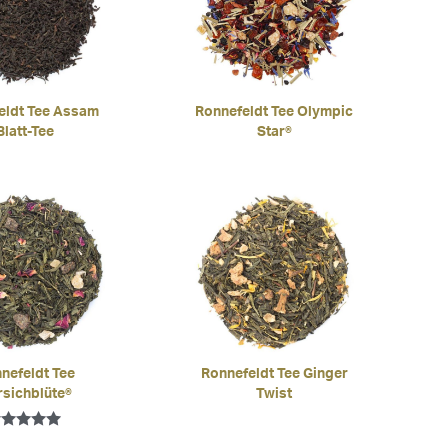
eldt Tee Assam
Ronnefeldt Tee Olympic
Blatt-Tee
Star®
nefeldt Tee
Ronnefeldt Tee Ginger
rsichblüte®
Twist
wertet mit