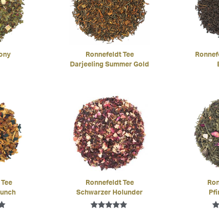
ony
Ronnefeldt Tee
Ronnef
Darjeeling Summer Gold
 Tee
Ronnefeldt Tee
Ron
Punch
Schwarzer Holunder
Pfi
mit
Bewertet mit
Be