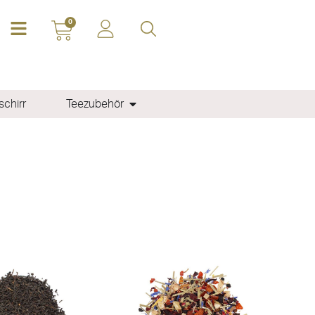
0
chirr
Teezubehör