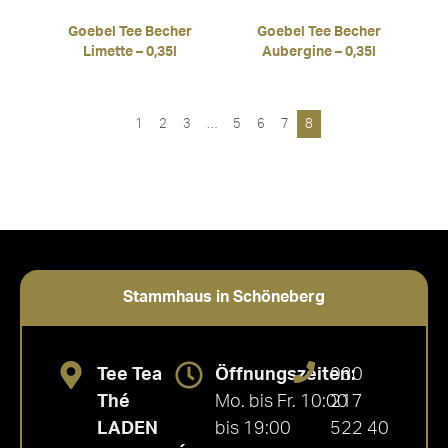
Goebel Tee Becher
Goebel Tee Becher
Limette – 0,35l
Aubergine – 0,35l
1
2
3
…
5
6
7
8
Stammhaus in Schöneberg
Tee Tea
Öffnungszeiten:
030
Thé
Mo. bis Fr. 10:00
217
LADEN
bis 19:00
522 40