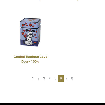
Goebel Teedose Love
Dog – 100 g
1
2
3
4
5
6
7
8